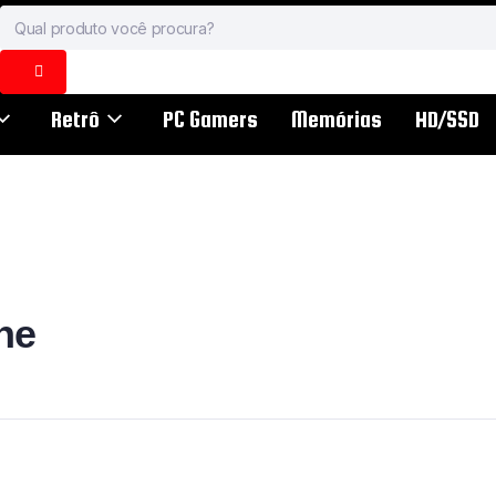
Retrô
PC Gamers
Memórias
HD/SSD
ne