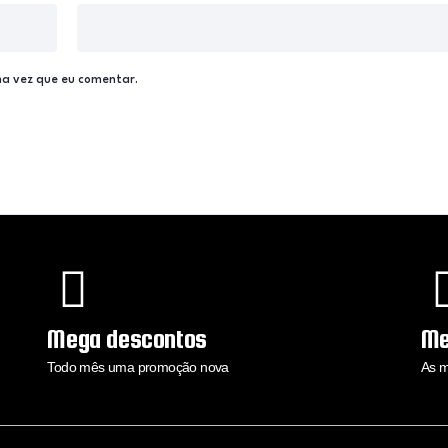
a vez que eu comentar.
Mega descontos
Me
Todo mês uma promoção nova
As m