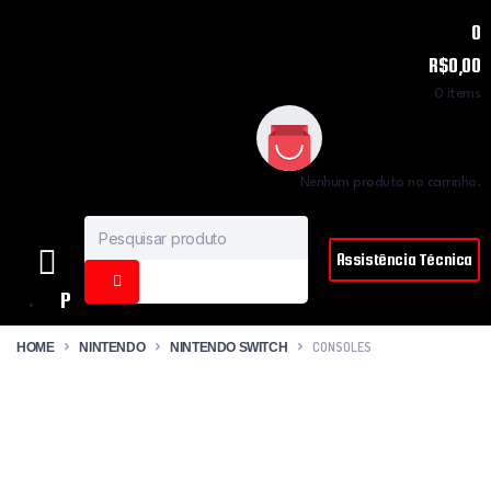
0
R$
0,00
0
items
Nenhum produto no carrinho.
Assistência Técnica
P
lay
CONSOLES
HOME
NINTENDO
NINTENDO SWITCH
sta
tio
n