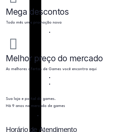
r
r
Mega descontos
i
i
o
o
Todo mês uma promoção nova
s
s
C
C
o
o
n
n
s
s
Melhor preço do mercado
o
o
l
l
As melhores ofertas de Games você encontra aqui
e
e
s
J
J
o
o
g
g
o
Sua loja e portal de games.
o
s
Há 9 anos no mercado de games
s
P
P
l
Horário de Atendimento
l
a