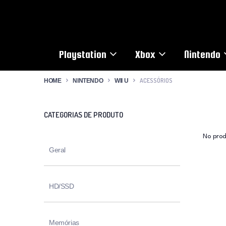
Playstation
Xbox
Nintendo
ACESSÓRIOS
HOME
NINTENDO
WII U
CATEGORIAS DE PRODUTO
No prod
Geral
HD/SSD
Memórias