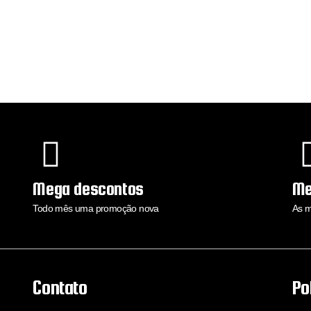
Mega descontos
Me
Todo mês uma promoção nova
As m
Contato
Po