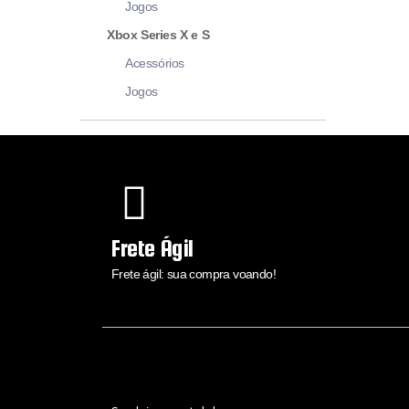
Jogos
Xbox Series X e S
Acessórios
Jogos
Frete Ágil
Frete ágil: sua compra voando!