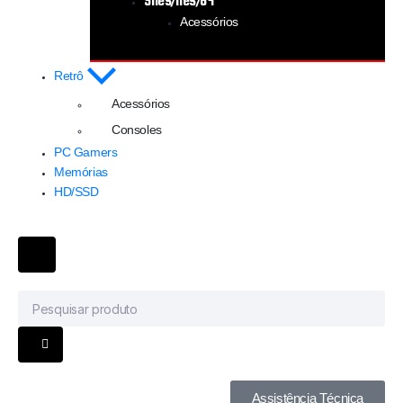
Snes/Nes/64
Acessórios
Retrô
Acessórios
Consoles
PC Gamers
Memórias
HD/SSD
Assistência Técnica