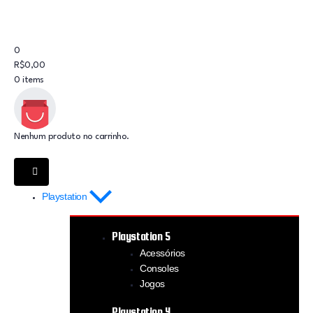
0
R$
0,00
0
items
Nenhum produto no carrinho.
Playstation
Playstation 5
Acessórios
Consoles
Jogos
Playstation 4